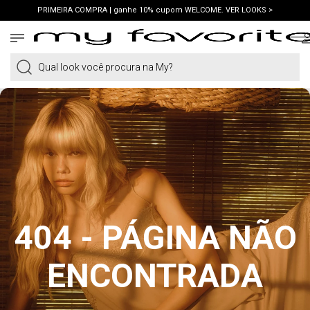
PRIMEIRA COMPRA | ganhe 10% cupom WELCOME. VER LOOKS >
FRETE GRÁTIS | em compras a partir de R$419. AMEI >
PIX | 5% off no pix à vista. APROVEITAR >
Qual look você procura na My?
404 - PÁGINA NÃO
ENCONTRADA