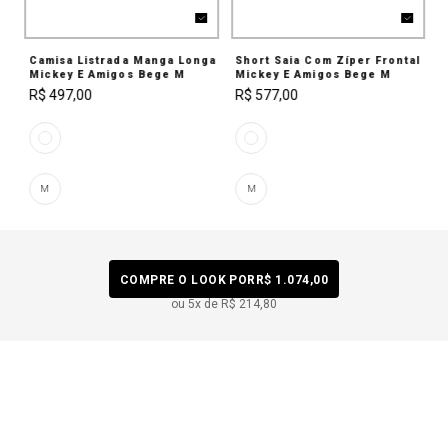
Camisa Listrada Manga Longa
Short Saia Com Zíper Frontal
Mickey E Amigos Bege M
Mickey E Amigos Bege M
R$ 497,00
R$ 577,00
M
M
COMPRE O LOOK POR
R$ 1.074,00
ou
5
x de
R$ 214,80