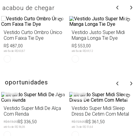
acabou de chegar
Vestido Curto Ombro Único
Vestido Justo Super Midi
Com Faixa Tie Dye
Manga Longa Tie Dye
R$ 487,00
R$ 553,00
até
8
x de
R$ 60,87
até
8
x de
R$ 69,12
oportunidades
50%
OFF
50%
OFF
Vestido Super Midi De Alça
Vestido Super Midi Sleep
Com Renda
Dress De Cetim Com Metal
R$ 336,50
R$ 361,50
R$ 673,00
R$ 723,00
até
6
x de
R$ 56,08
até
7
x de
R$ 51,64