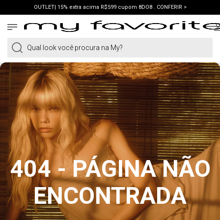
OUTLET| 15% extra acima R$599 cupom 8DO8 . CONFERIR >
PRIMEIRA COMPRA | ganhe 10% cupom WELCOME. VER LOOKS >
PIX | 5% off no pix à vista. APROVEITAR >
Qual look você procura na My?
404 - PÁGINA NÃO
ENCONTRADA