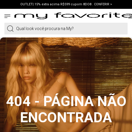
OUTLET| 15% extra acima R$599 cupom 8DO8 . CONFERIR >
PRIMEIRA COMPRA | ganhe 10% cupom WELCOME. VER LOOKS >
PIX | 5% off no pix à vista. APROVEITAR >
Qual look você procura na My?
404 - PÁGINA NÃO
ENCONTRADA