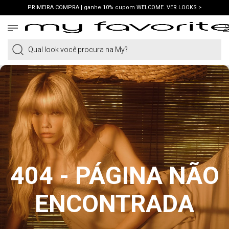
PRIMEIRA COMPRA | ganhe 10% cupom WELCOME. VER LOOKS >
FRETE GRÁTIS | em compras a partir de R$419. AMEI >
PIX | 5% off no pix à vista. APROVEITAR >
Qual look você procura na My?
404 - PÁGINA NÃO
ENCONTRADA