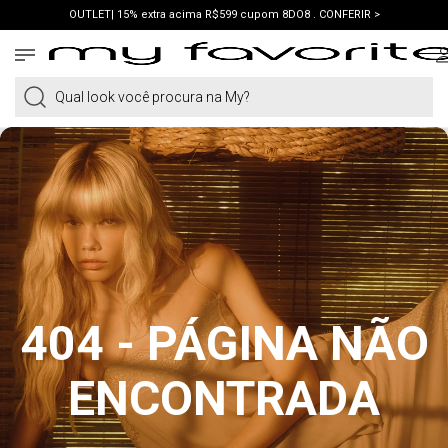
OUTLET| 15% extra acima R$599 cupom 8DO8 . CONFERIR >
PRIMEIRA COMPRA | ganhe 10% cupom WELCOME. VER LOOKS >
PIX | 5% off no pix à vista. APROVEITAR >
Qual look você procura na My?
404 - PÁGINA NÃO
ENCONTRADA