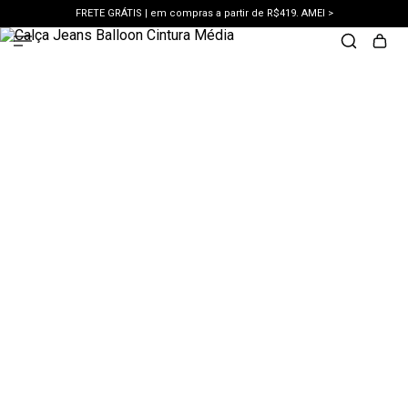
FRETE GRÁTIS | em compras a partir de R$419. AMEI >
PIX | 5% off no pix à vista. APROVEITAR >