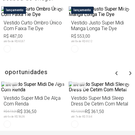
lançamento
lançamento
Vestido Curto Ombro Único
Vestido Justo Super Midi
Com Faixa Tie Dye
Manga Longa Tie Dye
R$ 487,00
R$ 553,00
até
8
x de
R$ 60,87
até
8
x de
R$ 69,12
oportunidades
50%
OFF
50%
OFF
Vestido Super Midi De Alça
Vestido Super Midi Sleep
Com Renda
Dress De Cetim Com Metal
R$ 336,50
R$ 361,50
R$ 673,00
R$ 723,00
até
6
x de
R$ 56,08
até
7
x de
R$ 51,64