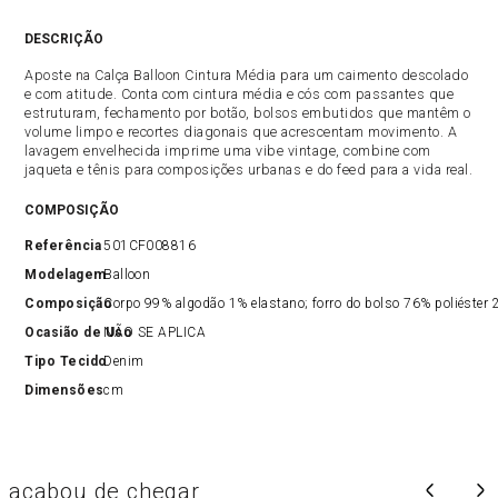
DESCRIÇÃO
Aposte na Calça Balloon Cintura Média para um caimento descolado
e com atitude. Conta com cintura média e cós com passantes que
estruturam, fechamento por botão, bolsos embutidos que mantêm o
volume limpo e recortes diagonais que acrescentam movimento. A
lavagem envelhecida imprime uma vibe vintage, combine com
jaqueta e tênis para composições urbanas e do feed para a vida real.
COMPOSIÇÃO
Referência
501CF008816
Modelagem
Balloon
Composição
Corpo 99% algodão 1% elastano; forro do bolso 76% poliéster
Ocasião de Uso
NÃO SE APLICA
Tipo Tecido
Denim
Dimensões
cm
acabou de chegar