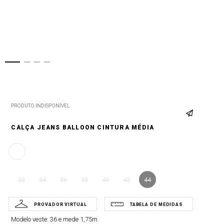
PRODUTO INDISPONÍVEL
CALÇA JEANS BALLOON CINTURA MÉDIA
32
34
36
38
40
42
44
Modelo veste:
36 e mede 1,75m