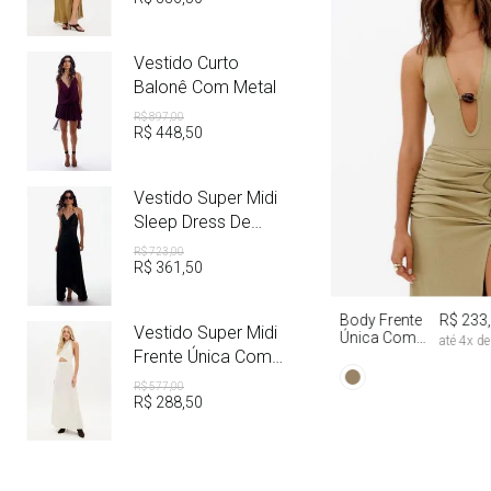
Vestido Curto
Balonê Com Metal
R$
897
,
00
R$
448
,
50
Vestido Super Midi
Sleep Dress De
Cetim Com Metal
R$
723
,
00
R$
361
,
50
PP
P
M
Body Frente
R$ 233
Vestido Super Midi
Única Com
até
4
x d
Aviamento
Frente Única Com
Linho
R$
577
,
00
R$
288
,
50