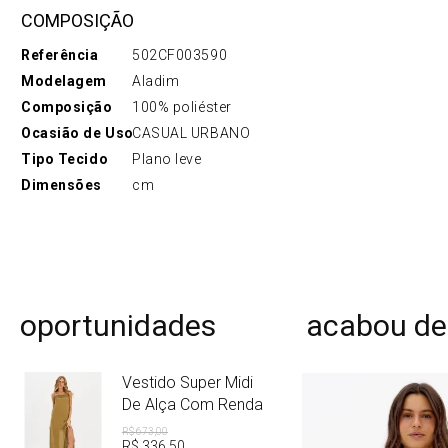
COMPOSIÇÃO
Referência
502CF003590
Modelagem
Aladim
Composição
100% poliéster
Ocasião de Uso
CASUAL URBANO
Tipo Tecido
Plano leve
Dimensões
cm
oportunidades
acabou de
Vestido Super Midi
De Alça Com Renda
R$
673
,
00
R$
336
,
50