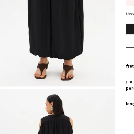
9
º
blazer
10
º
macacao
Mode
fret
gar
per
lan