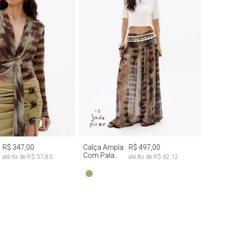
M
G
M
G
R$ 347,00
Calça Ampla
R$ 497,00
Com Pala
até
6
x de
R$ 57,83
até
8
x de
R$ 62,12
Franzida Tie
Dye