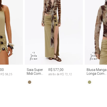
G
PP
P
M
G
PP
P
,00
Saia Super
R$ 577,00
Blusa Manga
Midi Com
Longa Com
e
R$ 58,25
até
8
x de
R$ 72,12
Abertura
Faixa Fixa Tie
Lateral
Dye