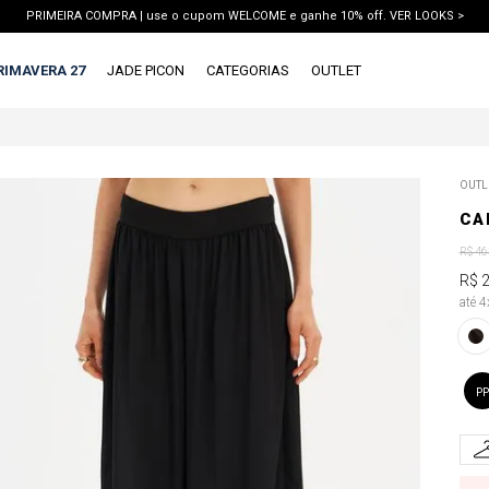
PRIMEIRA COMPRA | use o cupom WELCOME e ganhe 10% off. VER LOOKS >
PIX | 5% off no pix à vista. APROVEITAR >
RIMAVERA 27
JADE PICON
CATEGORIAS
OUTLET
TERMOS MAIS BUSCADOS
OUTL
1
º
vestido
CA
2
º
blusa
R$
46
3
º
calca jeans
R$
até 
4
º
calca
5
º
saia
6
º
short
PP
7
º
conjunto
8
º
jaqueta