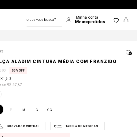
o que você busca?
ET
LÇA ALADIM CINTURA MÉDIA COM FRANZIDO
3
,
00
50%
OFF
231
,
50
4x de R$ 57,87
P
M
G
GG