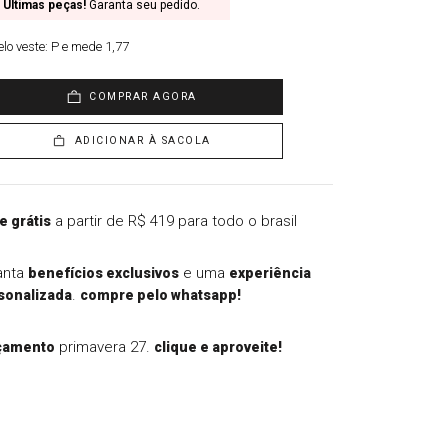
Últimas peças!
Garanta seu pedido.
lo veste:
P e mede 1,77
COMPRAR AGORA
ADICIONAR À SACOLA
a partir de R$ 419 para todo o brasil
e grátis
anta
e uma
benefícios exclusivos
experiência
.
sonalizada
compre pelo whatsapp!
primavera 27.
çamento
clique e aproveite!