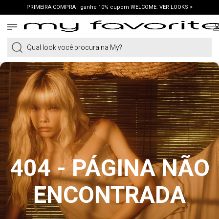
PRIMEIRA COMPRA | ganhe 10% cupom WELCOME. VER LOOKS >
FRETE GRÁTIS | em compras a partir de R$419. AMEI >
PIX | 5% off no pix à vista. APROVEITAR >
Qual look você procura na My?
404 - PÁGINA NÃO
ENCONTRADA