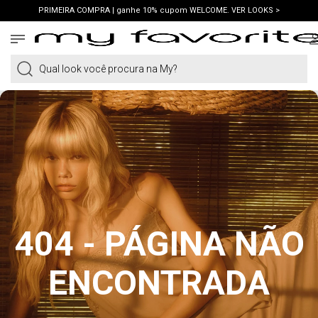
PRIMEIRA COMPRA | ganhe 10% cupom WELCOME. VER LOOKS >
FRETE GRÁTIS | em compras a partir de R$419. AMEI >
PIX | 5% off no pix à vista. APROVEITAR >
Qual look você procura na My?
404 - PÁGINA NÃO
ENCONTRADA