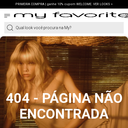
PRIMEIRA COMPRA | ganhe 10% cupom WELCOME. VER LOOKS >
FRETE GRÁTIS | em compras a partir de R$419. AMEI >
PIX | 5% off no pix à vista. APROVEITAR >
Qual look você procura na My?
404 - PÁGINA NÃO
ENCONTRADA