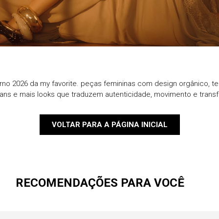
9
º
jaqueta
10
º
macacao
rno 2026 da my favorite. peças femininas com design orgânico, te
eans e mais looks que traduzem autenticidade, movimento e trans
VOLTAR PARA A PÁGINA INICIAL
RECOMENDAÇÕES PARA VOCÊ