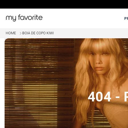
P
HOME
BOIA DE COPO KIWI
OME
5% OFF EM COMPRAS COM PI
404 -