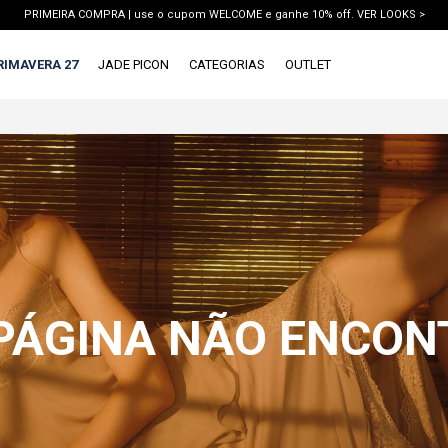
PRIMEIRA COMPRA | use o cupom WELCOME e ganhe 10% off. VER LOOKS >
PIX | 5% off no pix à vista. APROVEITAR >
RIMAVERA 27
JADE PICON
CATEGORIAS
OUTLET
X
1ª DEVOLUÇÃO GRÁTIS
TERMOS MAIS BUSCADOS
1
º
vestido
2
º
blusa
3
º
calca jeans
4
º
calca
5
º
saia
 PÁGINA NÃO ENCO
6
º
conjunto
7
º
short
8
º
blazer