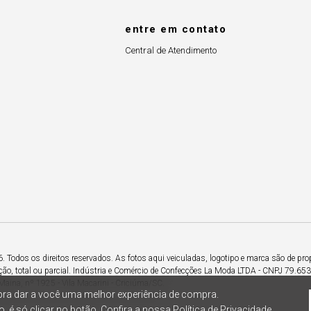
entre em contato
Central de Atendimento
Todos os direitos reservados. As fotos aqui veiculadas, logotipo e marca são de pro
ção, total ou parcial. Indústria e Comércio de Confecções La Moda LTDA - CNPJ 79.6
Maina, nº 1925 - Vila Macarini - Criciúma/SC.
ra dar a você uma melhor experiência de compra.
, é só clicar no botão. Confira a nossa
Política de Privacidade.