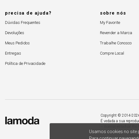
precisa de ajuda?
sobre nós
Dúvidas Frequentes
My Favorite
Devoluções
Revender a Marca
Meus Pedidos
Trabalhe Conosco
Entregas
Compre Local
Política de Privacidade
Copyright © 2014-2026. 
É vedada a sua reprodu
– Acesso estadual Rio 
Usamos cookies no site p
Para continuar navegando