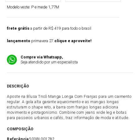
Modelo veste:
P e mede 1,77M
frete grátis
a partir de R$ 419 para todo o brasil
lançamento
primavera 27.
clique e aproveite!
Compre via Whatsapp,
Seja atendido por um especialista
DESCRIÇÃO
Aposte na Blusa Tricô Manga Longa Com Franjas para um caimento
regular. A gola alta garante aquecimento e as mangas longas
estruturam o shape reto, a barra com franjas longas adiciona
movimento e protagonismo. Combine com jeans wide leg e botas
para passeios urbanos e cafés, traz informação de moda e atitude.
COMPOSIÇÃO
Referência
503BL001782