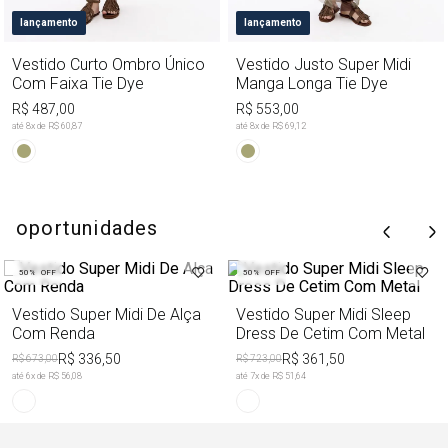
lançamento
lançamento
Vestido Curto Ombro Único
Vestido Justo Super Midi
Com Faixa Tie Dye
Manga Longa Tie Dye
R$ 487,00
R$ 553,00
até
8
x de
R$ 60,87
até
8
x de
R$ 69,12
oportunidades
50%
OFF
50%
OFF
Vestido Super Midi De Alça
Vestido Super Midi Sleep
Com Renda
Dress De Cetim Com Metal
R$ 336,50
R$ 361,50
R$ 673,00
R$ 723,00
até
6
x de
R$ 56,08
até
7
x de
R$ 51,64