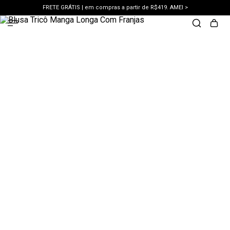
FRETE GRÁTIS | em compras a partir de R$419. AMEI >
PIX | 5% off no pix à vista. APROVEITAR >