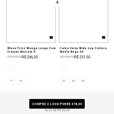
Blusa Tricô Manga Longa Com
Calça Sarja Wide Leg Cintura
Franjas Marrom P
Média Bege 44
R$ 246,50
R$ 231,50
R$ 493,00
R$ 463,00
P
M
32
38
44
COMPRE O LOOK POR
R$ 478,00
ou
5
x de
R$ 95,60