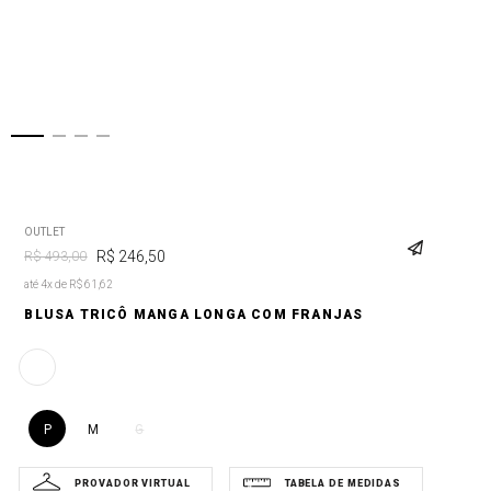
OUTLET
R$
246
,
50
R$
493
,
00
até 4x de R$ 61,62
BLUSA TRICÔ MANGA LONGA COM FRANJAS
P
M
G