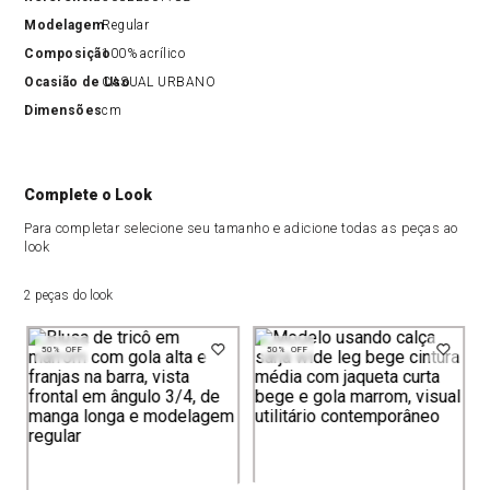
Modelagem
Regular
Composição
100% acrílico
Ocasião de Uso
CASUAL URBANO
Dimensões
cm
Complete o Look
Para completar selecione seu tamanho e adicione todas as peças ao
look
2 peças do look
50%
OFF
50%
OFF