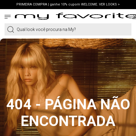
PRIMEIRA COMPRA | ganhe 10% cupom WELCOME. VER LOOKS >
FRETE GRÁTIS | em compras a partir de R$419. AMEI >
PIX | 5% off no pix à vista. APROVEITAR >
Qual look você procura na My?
404 - PÁGINA NÃO
ENCONTRADA