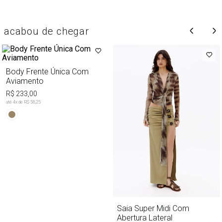
acabou de chegar
Body Frente Única Com
Aviamento
R$ 233,00
até
4
x de
R$ 58,25
Saia Super Midi Com
Abertura Lateral