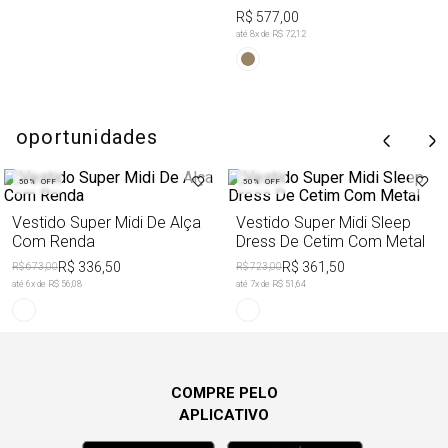
R$ 577,00
até
8
x de
R$ 72,12
oportunidades
50%
OFF
50%
OFF
Vestido Super Midi De Alça
Vestido Super Midi Sleep
Com Renda
Dress De Cetim Com Metal
R$ 336,50
R$ 361,50
R$ 673,00
R$ 723,00
até
6
x de
R$ 56,08
até
7
x de
R$ 51,64
COMPRE PELO
APLICATIVO