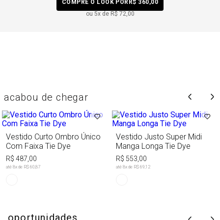
COMPRE O LOOK POR
R$ 360,00
ou
5
x de
R$ 72,00
acabou de chegar
Vestido Curto Ombro Único
Vestido Justo Super Midi
Com Faixa Tie Dye
Manga Longa Tie Dye
R$ 487,00
R$ 553,00
até
8
x de
R$ 60,87
até
8
x de
R$ 69,12
oportunidades