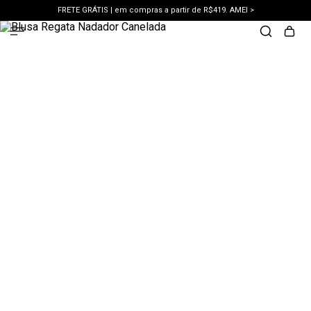
FRETE GRÁTIS | em compras a partir de R$419. AMEI >
PIX | 5% off no pix à vista. APROVEITAR >