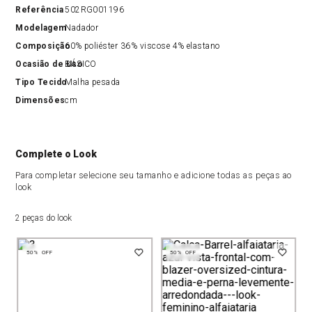
Referência
502RG001196
Modelagem
Nadador
Composição
60% poliéster 36% viscose 4% elastano
Ocasião de Uso
BÁSICO
Tipo Tecido
Malha pesada
Dimensões
cm
Complete o Look
Para completar selecione seu tamanho e adicione todas as peças ao
look
2 peças do look
50%
OFF
50%
OFF