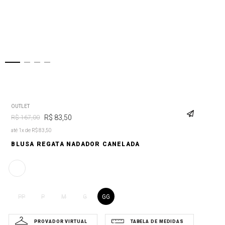
OUTLET
R$
83
,
50
R$
167
,
00
até 1x de R$ 83,50
BLUSA REGATA NADADOR CANELADA
GG
PP
P
M
G