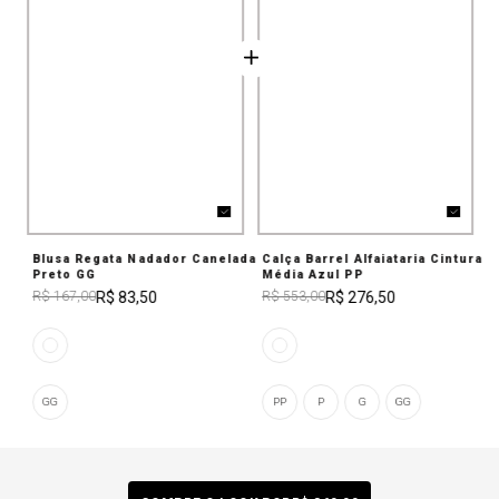
Blusa Regata Nadador Canelada
Calça Barrel Alfaiataria Cintura
Preto GG
Média Azul PP
R$ 83,50
R$ 276,50
R$ 167,00
R$ 553,00
GG
PP
P
G
GG