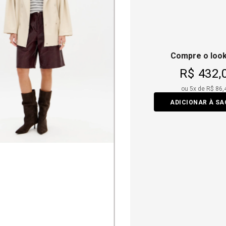
Compre o look
R$ 432,
ou
5
x de
R$ 86,
ADICIONAR À S