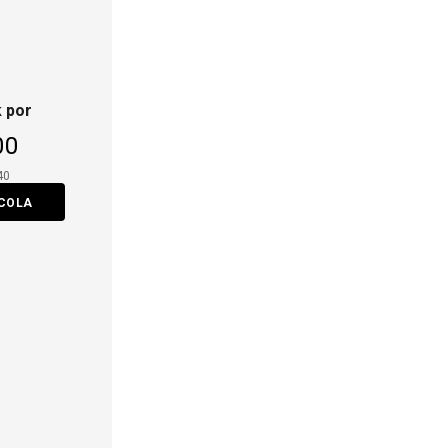
 por
00
40
ACOLA