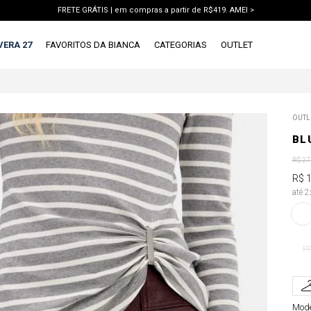
FRETE GRÁTIS | em compras a partir de R$419. AMEI >
PIX | 5% off no pix à vista. APROVEITAR >
VERA 27
FAVORITOS DA BIANCA
CATEGORIAS
OUTLET
TERMOS MAIS BUSCADOS
OUTL
1
º
vestido
BL
2
º
blusa
R$
27
3
º
calca jeans
R$
até 
4
º
calca
5
º
saia
6
º
short
PP
7
º
conjunto
8
º
jaqueta
Mode