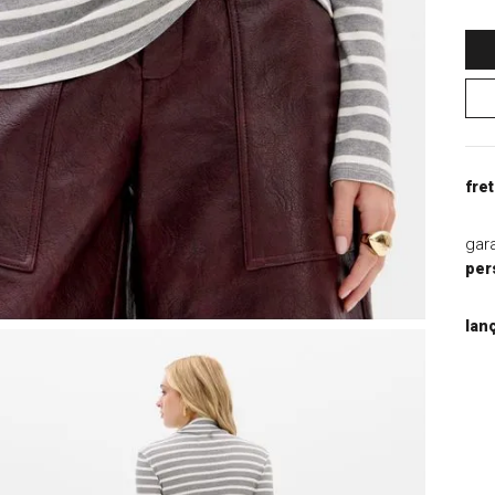
9
º
blazer
10
º
casaco
fret
gar
per
lan