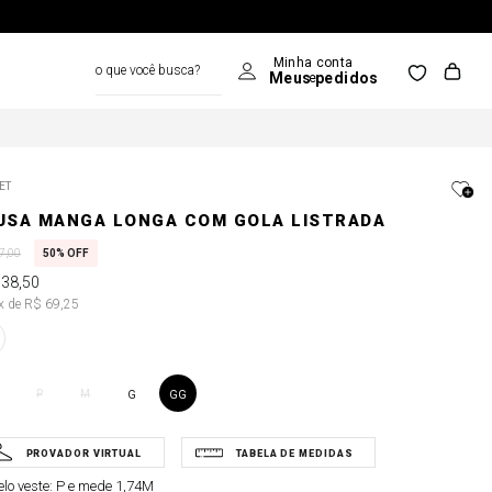
o que você busca?
ET
USA MANGA LONGA COM GOLA LISTRADA
7
,
00
50%
OFF
138
,
50
2x de R$ 69,25
P
M
G
GG
lo veste:
P e mede 1,74M