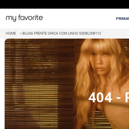
PRIMA
HOME
BLUSA FRENTE UNICA COM LINHO 502BL009112
OME
5% OFF EM COMPRAS COM PI
404 -