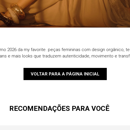
9
º
blazer
10
º
casaco
rno 2026 da my favorite. peças femininas com design orgânico, te
eans e mais looks que traduzem autenticidade, movimento e trans
VOLTAR PARA A PÁGINA INICIAL
RECOMENDAÇÕES PARA VOCÊ