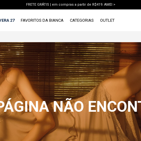
FRETE GRÁTIS | em compras a partir de R$419. AMEI >
PIX | 5% off no pix à vista. APROVEITAR >
VERA 27
FAVORITOS DA BIANCA
CATEGORIAS
OUTLET
X
1ª DEVOLUÇÃO GRÁTIS
TERMOS MAIS BUSCADOS
1
º
vestido
2
º
blusa
3
º
calca jeans
4
º
calca
5
º
saia
 PÁGINA NÃO ENCO
6
º
short
7
º
conjunto
8
º
jaqueta