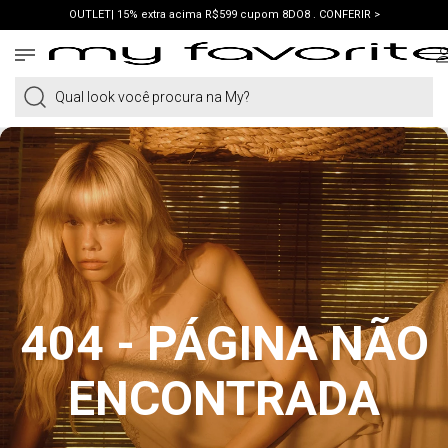
OUTLET| 15% extra acima R$599 cupom 8DO8 . CONFERIR >
PRIMEIRA COMPRA | ganhe 10% cupom WELCOME. VER LOOKS >
PIX | 5% off no pix à vista. APROVEITAR >
Qual look você procura na My?
404 - PÁGINA NÃO
ENCONTRADA