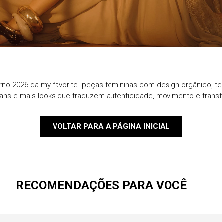
9
º
blazer
10
º
casaco
rno 2026 da my favorite. peças femininas com design orgânico, te
eans e mais looks que traduzem autenticidade, movimento e trans
VOLTAR PARA A PÁGINA INICIAL
RECOMENDAÇÕES PARA VOCÊ