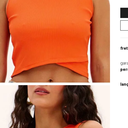
9
º
blazer
10
º
macacao
fret
gar
per
lan