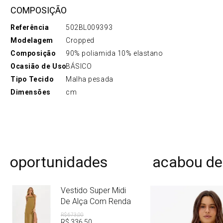
COMPOSIÇÃO
Referência
502BL009393
Modelagem
Cropped
Composição
90% poliamida 10% elastano
Ocasião de Uso
BÁSICO
Tipo Tecido
Malha pesada
Dimensões
cm
oportunidades
acabou de
Vestido Super Midi
De Alça Com Renda
R$
673
,
00
R$
336
,
50