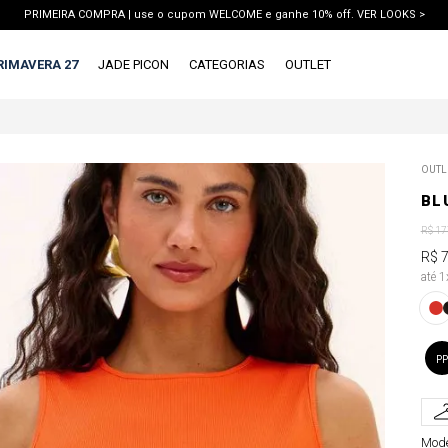
PRIMEIRA COMPRA | use o cupom WELCOME e ganhe 10% off. VER LOOKS >
PIX | 5% off no pix à vista. APROVEITAR >
RIMAVERA 27
JADE PICON
CATEGORIAS
OUTLET
TERMOS MAIS BUSCADOS
OUTL
1
º
vestido
BL
2
º
blusa
R$
17
3
º
calca jeans
R$
até 
4
º
calca
5
º
saia
6
º
short
PP
7
º
conjunto
8
º
jaqueta
Mode