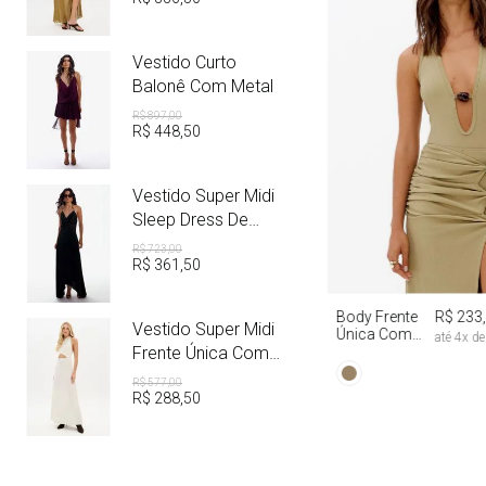
Vestido Curto
Balonê Com Metal
R$
897
,
00
R$
448
,
50
Vestido Super Midi
Sleep Dress De
Cetim Com Metal
R$
723
,
00
R$
361
,
50
PP
P
M
Body Frente
R$ 233
Vestido Super Midi
Única Com
até
4
x d
Aviamento
Frente Única Com
Linho
R$
577
,
00
R$
288
,
50