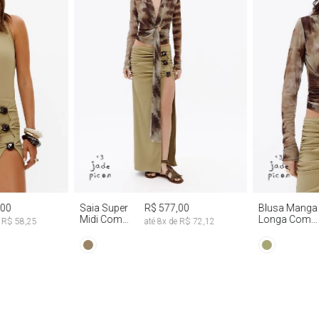
G
PP
P
M
G
PP
P
,00
Saia Super
R$ 577,00
Blusa Manga
Midi Com
Longa Com
e
R$ 58,25
até
8
x de
R$ 72,12
Abertura
Faixa Fixa Tie
Lateral
Dye