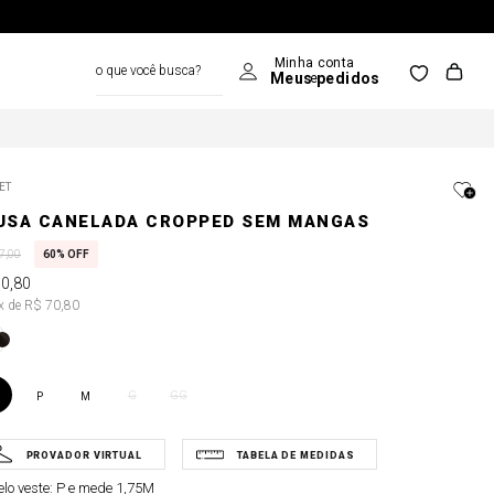
o que você busca?
ET
USA CANELADA CROPPED SEM MANGAS
7
,
00
60%
OFF
70
,
80
1x de R$ 70,80
G
GG
P
M
lo veste:
P e mede 1,75M