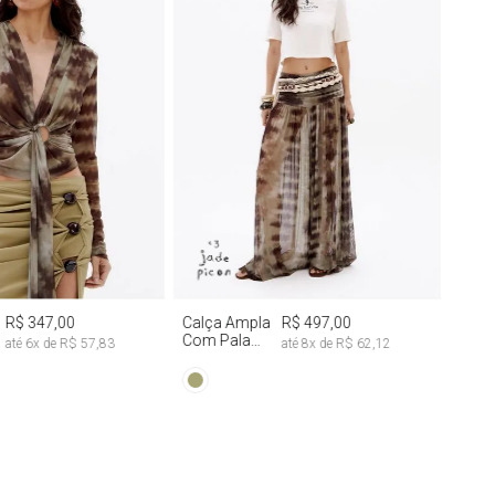
M
G
M
G
R$ 347,00
Calça Ampla
R$ 497,00
Com Pala
até
6
x de
R$ 57,83
até
8
x de
R$ 62,12
Franzida Tie
Dye