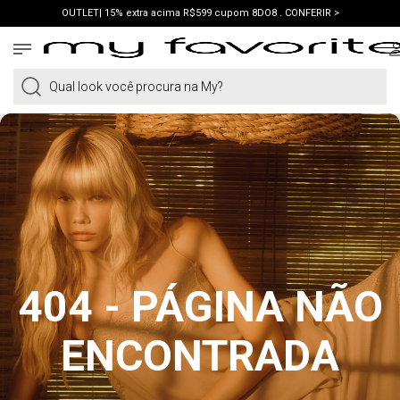
OUTLET| 15% extra acima R$599 cupom 8DO8 . CONFERIR >
PRIMEIRA COMPRA | ganhe 10% cupom WELCOME. VER LOOKS >
PIX | 5% off no pix à vista. APROVEITAR >
Qual look você procura na My?
404 - PÁGINA NÃO
ENCONTRADA