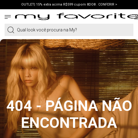
OUTLET| 15% extra acima R$599 cupom 8DO8 . CONFERIR >
PRIMEIRA COMPRA | ganhe 10% cupom WELCOME. VER LOOKS >
PIX | 5% off no pix à vista. APROVEITAR >
Qual look você procura na My?
404 - PÁGINA NÃO
ENCONTRADA