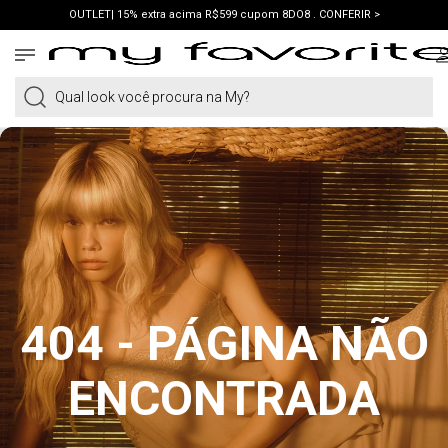
OUTLET| 15% extra acima R$599 cupom 8DO8 . CONFERIR >
PRIMEIRA COMPRA | ganhe 10% cupom WELCOME. VER LOOKS >
PIX | 5% off no pix à vista. APROVEITAR >
Qual look você procura na My?
404 - PÁGINA NÃO
ENCONTRADA