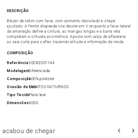
DESCRIÇÃO
Blazer de cetim com faixa, com caimento descolado e shape
ajustado. A frente drapeada cria decote em V enquanto a faixa lateral
de amarração define a cintura, as mangas longas e a barra reta
completam a silhueta assimétrica. Aposte com calça de alfaiataria
ou saia curta para o after, trazendo atitude e informação de moda.
COMPOSIÇÃO
Referência
502BZ001144
Modelagem
Diferenciada
Composição
100% poliéster
Ocasião de Uso
EVENTOS NOTURNOS
Tipo Tecido
Plano leve
Dimensões
6000
acabou de chegar