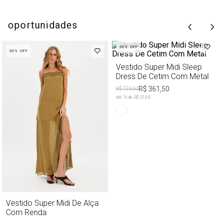
oportunidades
50%
OFF
50%
OFF
Vestido Super Midi Sleep
Dress De Cetim Com Metal
R$ 361,50
R$ 723,00
até
7
x de
R$ 51,64
Vestido Super Midi De Alça
Com Renda