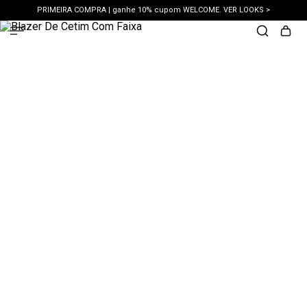
PRIMEIRA COMPRA | ganhe 10% cupom WELCOME. VER LOOKS >
PIX | 5% off no pix à vista. APROVEITAR >