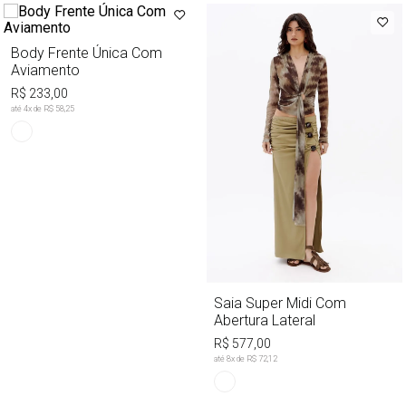
Body Frente Única Com
Aviamento
R$ 233,00
até
4
x de
R$ 58,25
Saia Super Midi Com
Abertura Lateral
R$ 577,00
até
8
x de
R$ 72,12