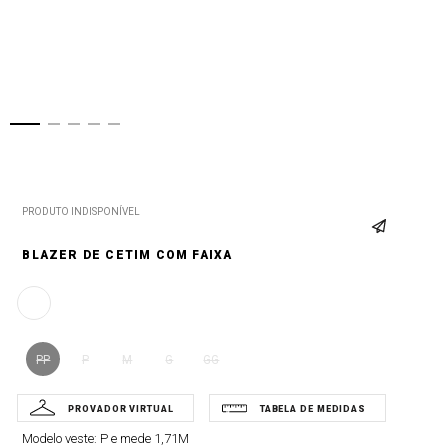
PRODUTO INDISPONÍVEL
BLAZER DE CETIM COM FAIXA
PP
P
M
G
GG
Modelo veste:
P e mede 1,71M