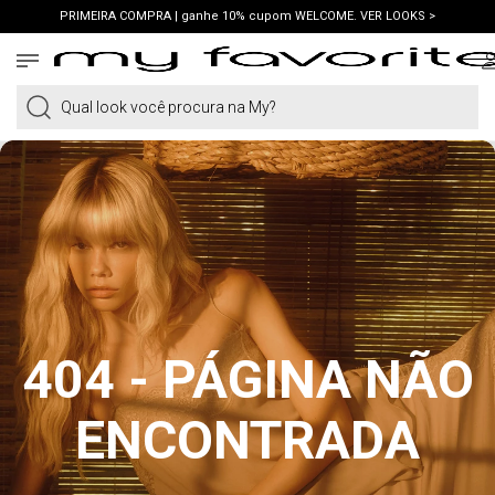
PRIMEIRA COMPRA | ganhe 10% cupom WELCOME. VER LOOKS >
PIX | 5% off no pix à vista. APROVEITAR >
Qual look você procura na My?
404 - PÁGINA NÃO
ENCONTRADA