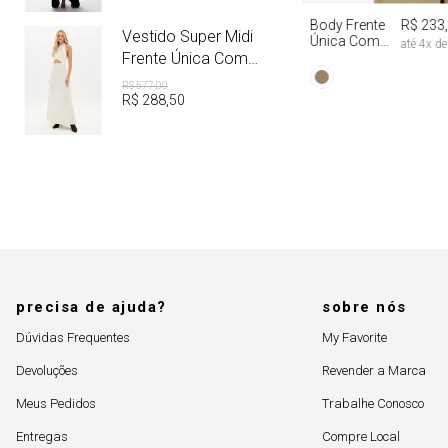
Body Frente
R$ 233
Vestido Super Midi
Única Com
até
4
x d
Aviamento
Frente Única Com
Linho
R$
577
,
00
R$
288
,
50
precisa de ajuda?
sobre nós
Dúvidas Frequentes
My Favorite
Devoluções
Revender a Marca
Meus Pedidos
Trabalhe Conosco
Entregas
Compre Local