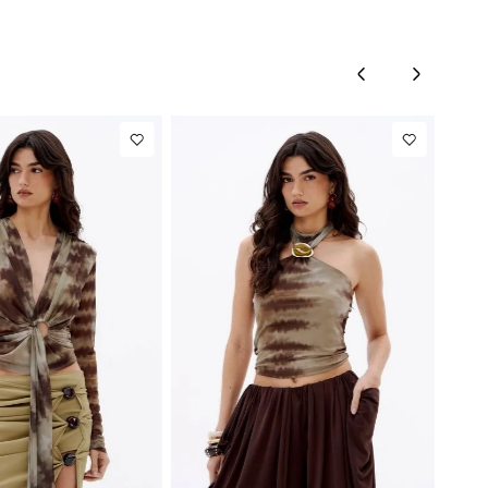
G
GG
PP
P
M
G