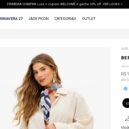
PRIMEIRA COMPRA | use o cupom WELCOME e ganhe 10% off. VER LOOKS >
PIX | 5% off no pix à vista. APROVEITAR >
RIMAVERA 27
JADE PICON
CATEGORIAS
OUTLET
TERMOS MAIS BUSCADOS
OUTL
1
º
vestido
BE
2
º
calca jeans
R$
37
3
º
blusa
R$
até 
4
º
calca
5
º
saia
6
º
conjunto
32
7
º
short
8
º
blazer
Mode