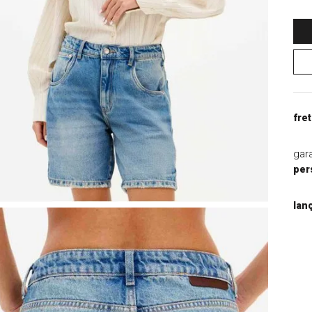
9
º
jaqueta
10
º
macacao
fret
gar
per
lan