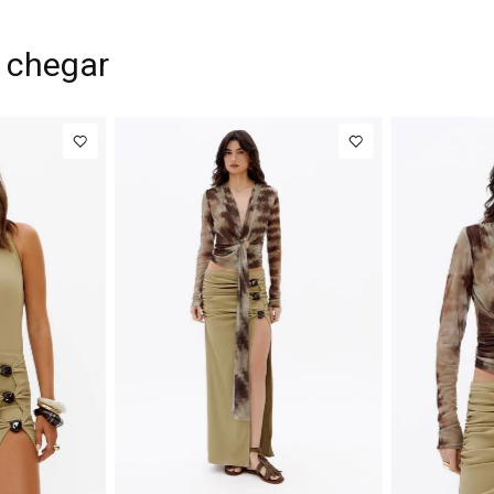
 chegar
G
PP
P
M
G
P
M