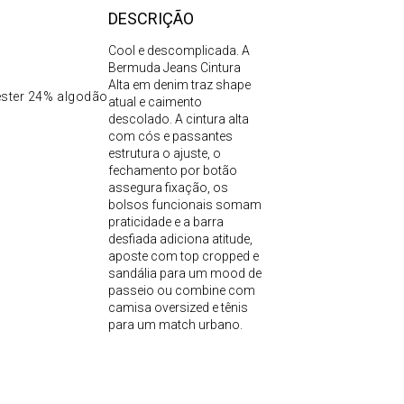
DESCRIÇÃO
Cool e descomplicada. A
Bermuda Jeans Cintura
Alta em denim traz shape
éster 24% algodão
atual e caimento
descolado. A cintura alta
com cós e passantes
estrutura o ajuste, o
fechamento por botão
assegura fixação, os
bolsos funcionais somam
praticidade e a barra
desfiada adiciona atitude,
aposte com top cropped e
sandália para um mood de
passeio ou combine com
camisa oversized e tênis
para um match urbano.