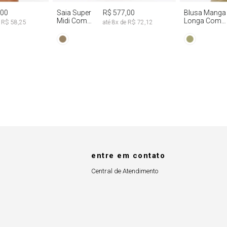
,00
Saia Super
R$ 577,00
Blusa Manga
Midi Com
Longa Com
e
R$ 58,25
até
8
x de
R$ 72,12
Abertura
Faixa Fixa Tie
Lateral
Dye
entre em contato
Central de Atendimento