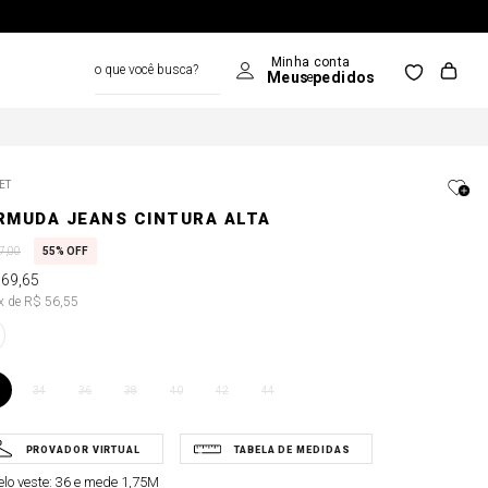
o que você busca?
ET
RMUDA JEANS CINTURA ALTA
7
,
00
55%
OFF
169
,
65
3x de R$ 56,55
34
36
38
40
42
44
lo veste:
36 e mede 1,75M