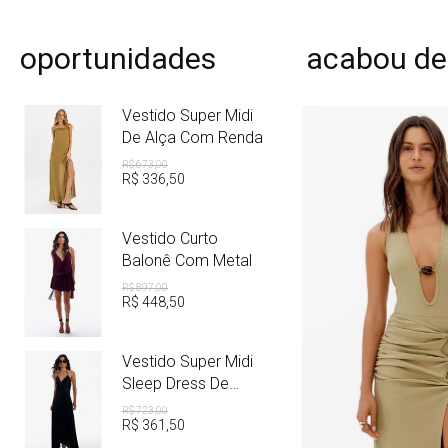
oportunidades
acabou de
Vestido Super Midi
De Alça Com Renda
R$
673
,
00
R$
336
,
50
Vestido Curto
Balonê Com Metal
R$
897
,
00
R$
448
,
50
Vestido Super Midi
Sleep Dress De
Cetim Com Metal
R$
723
,
00
R$
361
,
50
PP
P
M