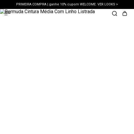
PRIMEIRA COMPRA | ganhe 10% cupom WELCOME. VER LOOKS >
PIX | 5% off no pix à vista. APROVEITAR >