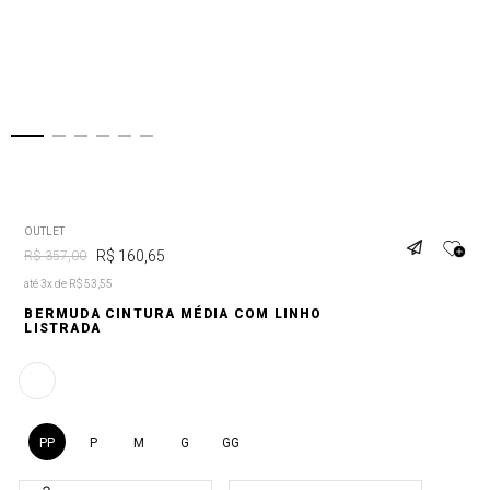
OUTLET
R$
160
,
65
R$
357
,
00
até 3x de R$ 53,55
BERMUDA CINTURA MÉDIA COM LINHO
LISTRADA
PP
P
M
G
GG