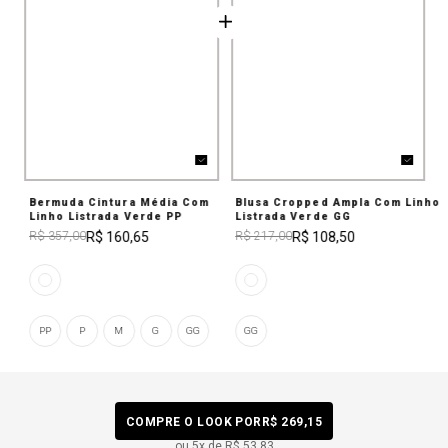
Bermuda Cintura Média Com
Blusa Cropped Ampla Com Linho
Linho Listrada Verde PP
Listrada Verde GG
R$ 160,65
R$ 108,50
R$ 357,00
R$ 217,00
PP
P
M
G
GG
GG
COMPRE O LOOK POR
R$ 269,15
ou
5
x de
R$ 53,83