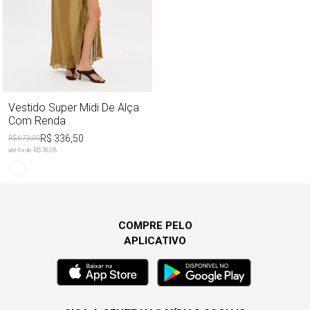
Vestido Super Midi De Alça
Com Renda
R$ 336,50
R$ 673,00
até
6
x de
R$ 56,08
COMPRE PELO
APLICATIVO