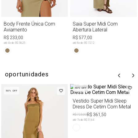
Body Frente Única Com
Saia Super Midi Com
Aviamento
Abertura Lateral
R$ 233,00
R$ 577,00
até
4
x de
R$ 58,25
até
8
x de
R$ 72,12
oportunidades
50%
OFF
50%
OFF
Vestido Super Midi Sleep
Dress De Cetim Com Metal
R$ 361,50
R$ 723,00
até
7
x de
R$ 51,64