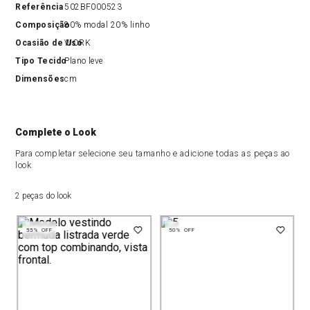
Referência
502BF000523
Composição
80% modal 20% linho
Ocasião de Uso
WORK
Tipo Tecido
Plano leve
Dimensões
cm
Complete o Look
Para completar selecione seu tamanho e adicione todas as peças ao
look
2 peças do look
55%
OFF
50%
OFF