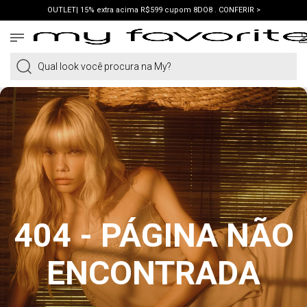
OUTLET| 15% extra acima R$599 cupom 8DO8 . CONFERIR >
PRIMEIRA COMPRA | ganhe 10% cupom WELCOME. VER LOOKS >
PIX | 5% off no pix à vista. APROVEITAR >
Qual look você procura na My?
404 - PÁGINA NÃO
ENCONTRADA