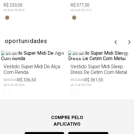
R$ 233,00
R$ 577,00
até
4
x de
R$ 58,25
até
8
x de
R$ 72,12
oportunidades
50%
OFF
50%
OFF
Vestido Super Midi De Alça
Vestido Super Midi Sleep
Com Renda
Dress De Cetim Com Metal
R$ 336,50
R$ 361,50
R$ 673,00
R$ 723,00
até
6
x de
R$ 56,08
até
7
x de
R$ 51,64
COMPRE PELO
APLICATIVO