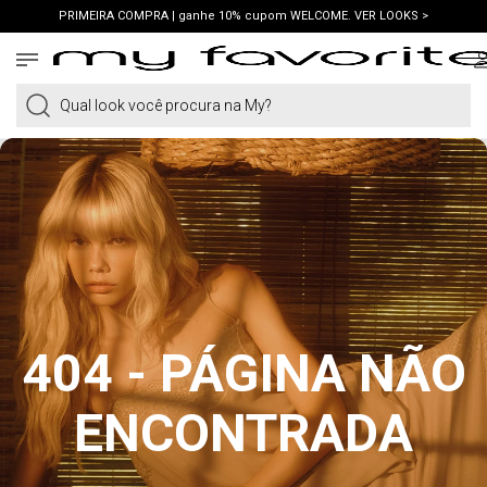
PRIMEIRA COMPRA | ganhe 10% cupom WELCOME. VER LOOKS >
FRETE GRÁTIS | em compras a partir de R$419. AMEI >
PIX | 5% off no pix à vista. APROVEITAR >
Qual look você procura na My?
404 - PÁGINA NÃO
ENCONTRADA