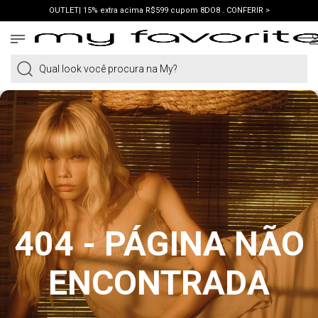
OUTLET| 15% extra acima R$599 cupom 8DO8 . CONFERIR >
PRIMEIRA COMPRA | ganhe 10% cupom WELCOME. VER LOOKS >
PIX | 5% off no pix à vista. APROVEITAR >
Qual look você procura na My?
404 - PÁGINA NÃO
ENCONTRADA