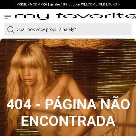
PRIMEIRA COMPRA | ganhe 10% cupom WELCOME. VER LOOKS >
FRETE GRÁTIS | em compras a partir de R$419. AMEI >
PIX | 5% off no pix à vista. APROVEITAR >
Qual look você procura na My?
404 - PÁGINA NÃO
ENCONTRADA