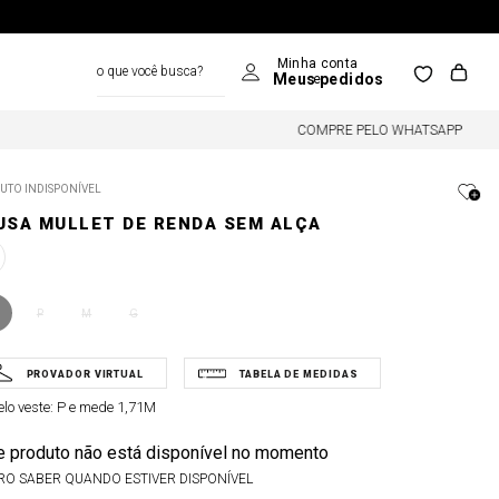
o que você busca?
COMPRE PELO WHATSAPP
UTO INDISPONÍVEL
USA MULLET DE RENDA SEM ALÇA
P
M
G
lo veste:
P e mede 1,71M
e produto não está disponível no momento
RO SABER QUANDO ESTIVER DISPONÍVEL