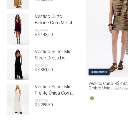
Vestido Curto
Balonê Com Metal
R$
897
,
00
R$
448
,
50
Vestido Super Midi
Sleep Dress De
Cetim Com Metal
R$
723
,
00
R$
361
,
50
PP
P
M
lançamento
Vestido Curto
R$ 487
Vestido Super Midi
Ombro Único
até
8
x d
Com Faixa Tie
Frente Única Com
Dye
Linho
R$
577
,
00
R$
288
,
50