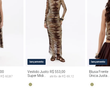
G
PP
P
M
G
PP
P
lançamento
lançamento
,00
Vestido Justo
R$ 553,00
Blusa Frente
Super Midi
Única Justa
e
R$ 60,87
até
8
x de
R$ 69,12
Manga Longa
Tie Dye
Tie Dye