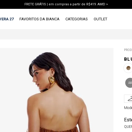
FRETE GRÁTIS | em compras a partir de R$419. AMEI >
PIX | 5% off no pix à vista. APROVEITAR >
VERA 27
FAVORITOS DA BIANCA
CATEGORIAS
OUTLET
X
1ª DEVOLUÇÃO GRÁTIS
TERMOS MAIS BUSCADOS
PROD
1
º
vestido
BL
2
º
blusa
3
º
calca jeans
4
º
calca
PP
5
º
saia
6
º
short
Mode
7
º
conjunto
Est
8
º
jaqueta
QUE