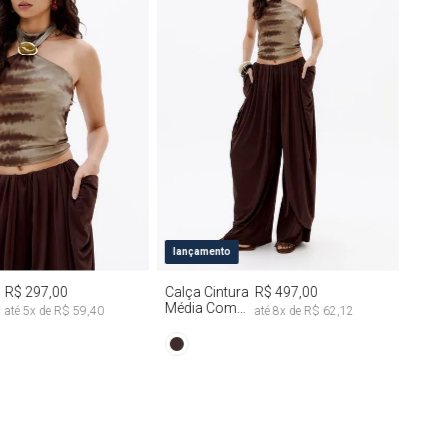
M
G
PP
P
M
G
lançamento
R$ 297,00
Calça Cintura
R$ 497,00
Média Com
até
5
x de
R$ 59,40
até
8
x de
R$ 62,12
Drapeado