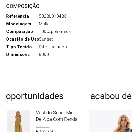
COMPOSIÇÃO
Referência
502BL010486
Modelagem
Mullet
Composição
100% poliamida
Ocasião de Uso
Sunset
Tipo Tecido
Diferenciados
Dimensões
6000
oportunidades
acabou de
Vestido Super Midi
De Alça Com Renda
R$
673
,
00
R$
336
,
50