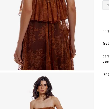
9
º
blazer
10
º
casaco
pag
fret
gar
per
lan