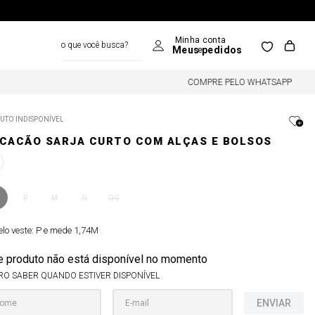
o que você busca?
COMPRE PELO WHATSAPP
UTO INDISPONÍVEL
CACÃO SARJA CURTO COM ALÇAS E BOLSOS
P
M
G
GG
lo veste:
P e mede 1,74M
e produto não está disponível no momento
RO SABER QUANDO ESTIVER DISPONÍVEL
ENVIAR