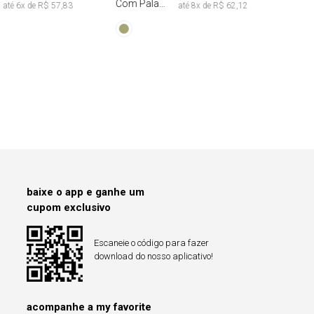
Com Pala
até
6
x de
R$ 57,83
até
8
x de
R$ 62,12
Franzida Tie
Dye
baixe o app e ganhe um
cupom exclusivo
Escaneie o código para fazer
download do nosso aplicativo!
acompanhe a my favorite