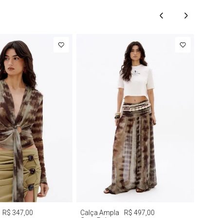
M
G
M
G
R$ 347,00
Calça Ampla
R$ 497,00