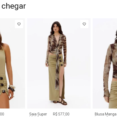
 chegar
G
PP
P
M
G
PP
P
,00
Saia Super
R$ 577,00
Blusa Manga