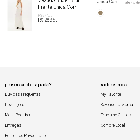
Vestido Super Midi
Única Com
até
4
x d
Aviamento
Frente Única Com
Linho
R$
577
,
00
R$
288
,
50
precisa de ajuda?
sobre nós
Dúvidas Frequentes
My Favorite
Devoluções
Revender a Marca
Meus Pedidos
Trabalhe Conosco
Entregas
Compre Local
Política de Privacidade