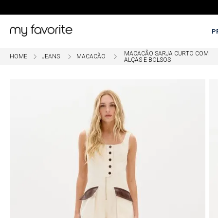
P
MACACÃO SARJA CURTO COM
JEANS
MACACÃO
OME
5% OFF EM COMPRAS COM PI
ALÇAS E BOLSOS