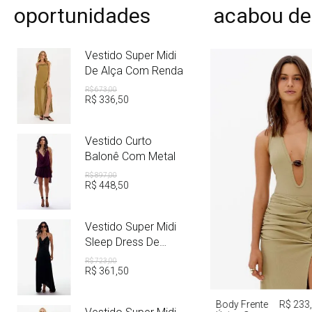
oportunidades
acabou de
Vestido Super Midi
De Alça Com Renda
R$
673
,
00
R$
336
,
50
Vestido Curto
Balonê Com Metal
R$
897
,
00
R$
448
,
50
Vestido Super Midi
Sleep Dress De
Cetim Com Metal
R$
723
,
00
R$
361
,
50
PP
P
M
Body Frente
R$ 233