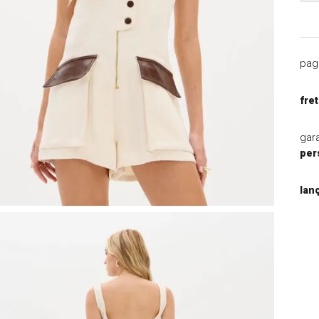
9
º
jaqueta
10
º
macacao
pag
fret
gar
per
lan