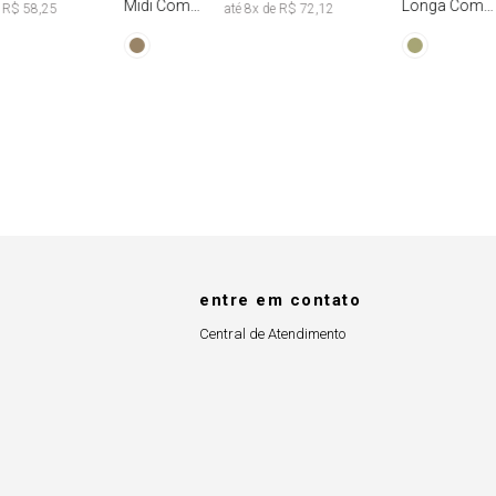
Midi Com
Longa Com
e
R$ 58,25
até
8
x de
R$ 72,12
Abertura
Faixa Fixa Tie
Lateral
Dye
entre em contato
Central de Atendimento