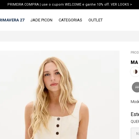
PRIMEIRA COMPRA | use o cupom WELCOME e ganhe 10% off. VER LOOKS >
PIX | 5% off no pix à vista. APROVEITAR >
RIMAVERA 27
JADE PICON
CATEGORIAS
OUTLET
X
1ª DEVOLUÇÃO GRÁTIS
TERMOS MAIS BUSCADOS
PROD
1
º
vestido
MA
2
º
blusa
3
º
calca jeans
4
º
calca
PP
5
º
saia
Mode
6
º
conjunto
Est
7
º
short
QUE
8
º
blazer