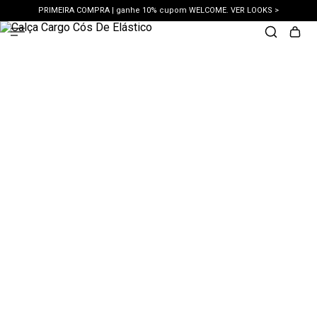
PRIMEIRA COMPRA | ganhe 10% cupom WELCOME. VER LOOKS >
PIX | 5% off no pix à vista. APROVEITAR >