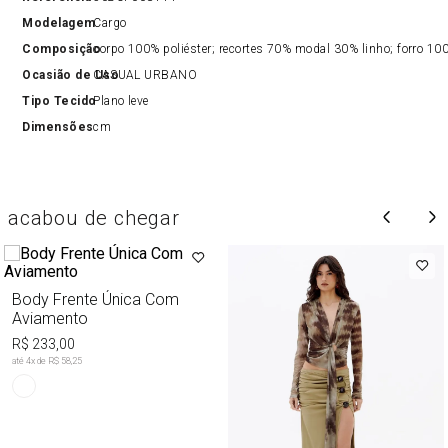
Modelagem
Cargo
Composição
corpo 100% poliéster; recortes 70% modal 30% linho; forro 10
Ocasião de Uso
CASUAL URBANO
Tipo Tecido
Plano leve
Dimensões
cm
acabou de chegar
Body Frente Única Com
Aviamento
R$ 233,00
até
4
x de
R$ 58,25