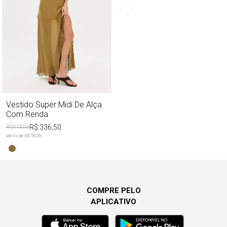
Vestido Super Midi De Alça
Com Renda
R$ 336,50
R$ 673,00
até
6
x de
R$ 56,08
COMPRE PELO
APLICATIVO