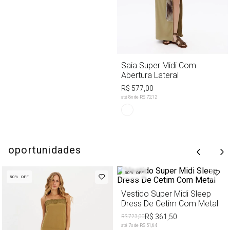
Saia Super Midi Com
Abertura Lateral
R$ 577,00
até
8
x de
R$ 72,12
oportunidades
50%
OFF
50%
OFF
Vestido Super Midi Sleep
Dress De Cetim Com Metal
R$ 361,50
R$ 723,00
até
7
x de
R$ 51,64