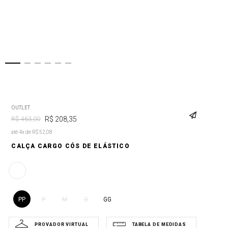
OUTLET
R$
208
,
35
R$
463
,
00
até 4x de R$ 52,08
CALÇA CARGO CÓS DE ELÁSTICO
PP
GG
P
M
G