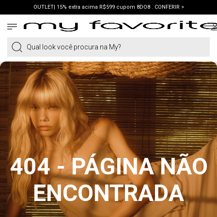
OUTLET| 15% extra acima R$599 cupom 8DO8 . CONFERIR >
PRIMEIRA COMPRA | ganhe 10% cupom WELCOME. VER LOOKS >
PIX | 5% off no pix à vista. APROVEITAR >
Qual look você procura na My?
404 - PÁGINA NÃO
ENCONTRADA