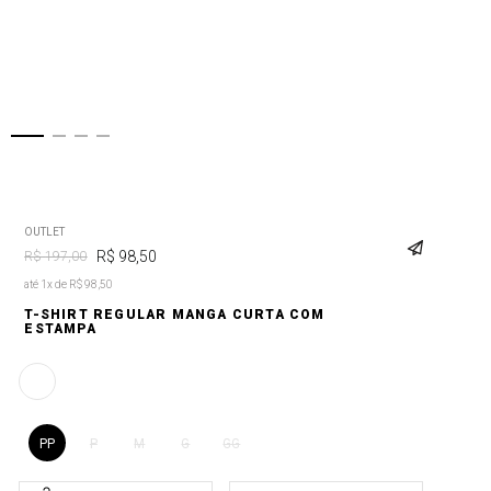
OUTLET
R$
98
,
50
R$
197
,
00
até 1x de R$ 98,50
T-SHIRT REGULAR MANGA CURTA COM
ESTAMPA
PP
P
M
G
GG