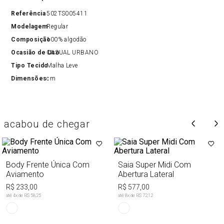
Referência
502TS005411
Modelagem
Regular
Composição
100% algodão
Ocasião de Uso
CASUAL URBANO
Tipo Tecido
Malha Leve
Dimensões
cm
acabou de chegar
Body Frente Única Com
Saia Super Midi Com
Aviamento
Abertura Lateral
R$ 233,00
R$ 577,00
até
4
x de
R$ 58,25
até
8
x de
R$ 72,12