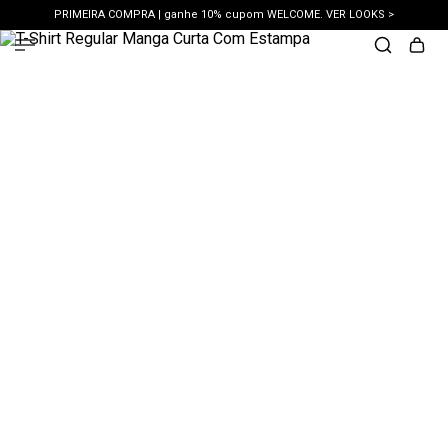
PRIMEIRA COMPRA | ganhe 10% cupom WELCOME. VER LOOKS >
PIX | 5% off no pix à vista. APROVEITAR >