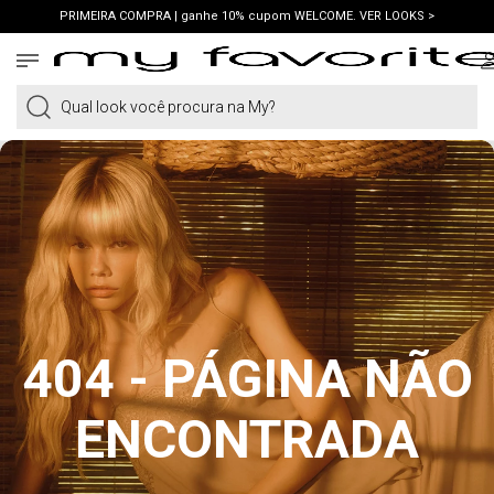
PRIMEIRA COMPRA | ganhe 10% cupom WELCOME. VER LOOKS >
FRETE GRÁTIS | em compras a partir de R$419. AMEI >
PIX | 5% off no pix à vista. APROVEITAR >
Qual look você procura na My?
404 - PÁGINA NÃO
ENCONTRADA