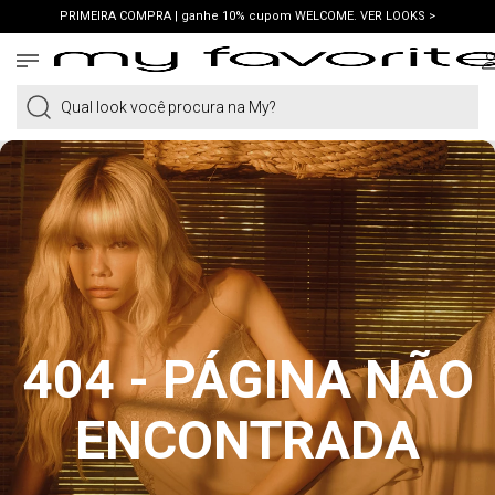
PRIMEIRA COMPRA | ganhe 10% cupom WELCOME. VER LOOKS >
FRETE GRÁTIS | em compras a partir de R$419. AMEI >
PIX | 5% off no pix à vista. APROVEITAR >
Qual look você procura na My?
404 - PÁGINA NÃO
ENCONTRADA