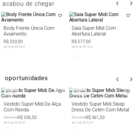
acabou de chegar
Body Frente Única Com
Saia Super Midi Com
Aviamento
Abertura Lateral
R$ 233,00
R$ 577,00
até
4
x de
R$ 58,25
até
8
x de
R$ 72,12
oportunidades
50%
OFF
50%
OFF
Vestido Super Midi De Alça
Vestido Super Midi Sleep
Com Renda
Dress De Cetim Com Metal
R$ 336,50
R$ 361,50
R$ 673,00
R$ 723,00
até
6
x de
R$ 56,08
até
7
x de
R$ 51,64