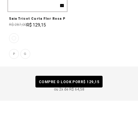
Saia Tricot Curta Flor Rosa P
R$ 129,15
R$ 287,00
P
G
COMPRE O LOOK POR
R$ 129,15
ou
2
x de
R$ 64,58