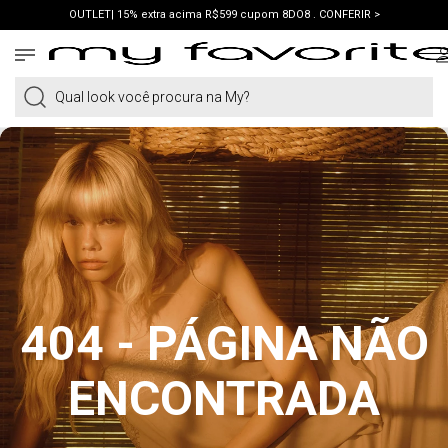
OUTLET| 15% extra acima R$599 cupom 8DO8 . CONFERIR >
PRIMEIRA COMPRA | ganhe 10% cupom WELCOME. VER LOOKS >
PIX | 5% off no pix à vista. APROVEITAR >
Qual look você procura na My?
404 - PÁGINA NÃO
ENCONTRADA