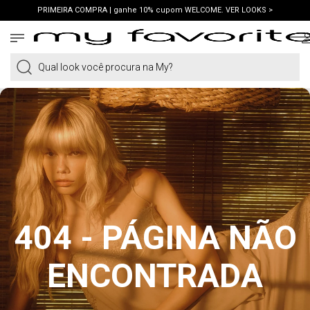
PRIMEIRA COMPRA | ganhe 10% cupom WELCOME. VER LOOKS >
FRETE GRÁTIS | em compras a partir de R$419. AMEI >
PIX | 5% off no pix à vista. APROVEITAR >
Qual look você procura na My?
404 - PÁGINA NÃO
ENCONTRADA