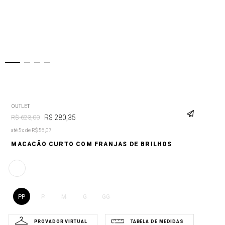
OUTLET
R$
280
,
35
R$
623
,
00
até 5x de R$ 56,07
MACACÃO CURTO COM FRANJAS DE BRILHOS
PP
P
M
G
GG