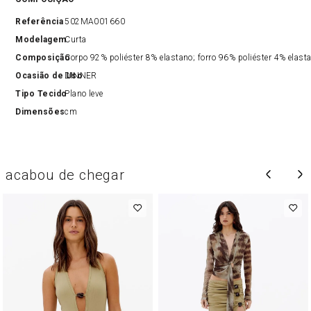
Referência
502MA001660
Modelagem
Curta
Composição
Corpo 92% poliéster 8% elastano; forro 96% poliéster 4% elast
Ocasião de Uso
DINNER
Tipo Tecido
Plano leve
Dimensões
cm
acabou de chegar