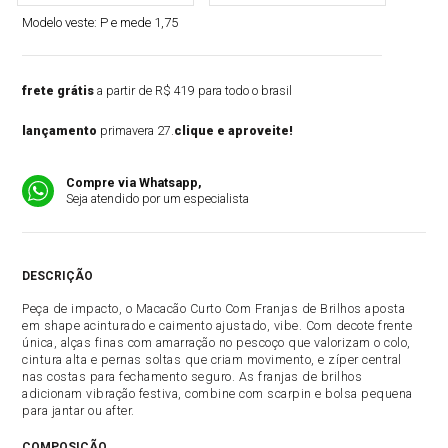
Modelo veste:
P e mede 1,75
frete grátis
a partir de R$ 419 para todo o brasil
lançamento
primavera 27.
clique e aproveite!
Compre via Whatsapp,
Seja atendido por um especialista
DESCRIÇÃO
Peça de impacto, o Macacão Curto Com Franjas de Brilhos aposta
em shape acinturado e caimento ajustado, vibe. Com decote frente
única, alças finas com amarração no pescoço que valorizam o colo,
cintura alta e pernas soltas que criam movimento, e zíper central
nas costas para fechamento seguro. As franjas de brilhos
adicionam vibração festiva, combine com scarpin e bolsa pequena
para jantar ou after.
COMPOSIÇÃO