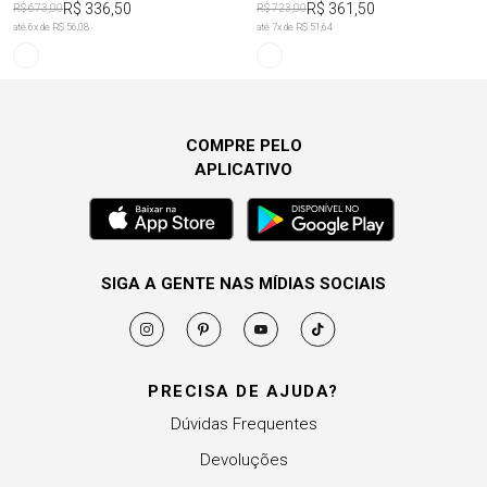
R$ 336,50
R$ 361,50
R$ 673,00
R$ 723,00
até
6
x de
R$ 56,08
até
7
x de
R$ 51,64
COMPRE PELO
APLICATIVO
SIGA A GENTE NAS MÍDIAS SOCIAIS
PRECISA DE AJUDA?
Dúvidas Frequentes
Devoluções