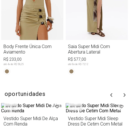
Body Frente Única Com
Saia Super Midi Com
Aviamento
Abertura Lateral
R$ 233,00
R$ 577,00
até
4
x de
R$ 58,25
até
8
x de
R$ 72,12
oportunidades
50%
OFF
50%
OFF
Vestido Super Midi De Alça
Vestido Super Midi Sleep
Com Renda
Dress De Cetim Com Metal