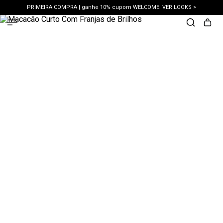
PRIMEIRA COMPRA | ganhe 10% cupom WELCOME. VER LOOKS >
PIX | 5% off no pix à vista. APROVEITAR >