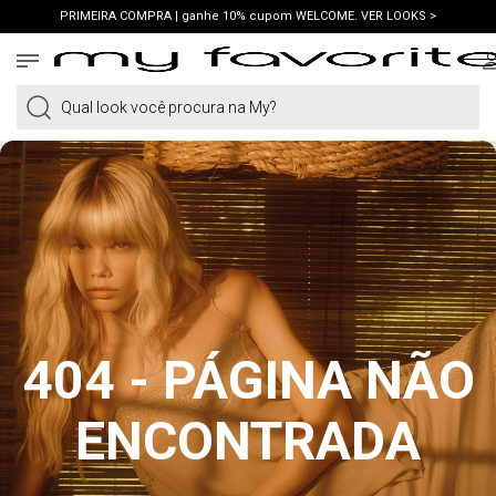
PRIMEIRA COMPRA | ganhe 10% cupom WELCOME. VER LOOKS >
FRETE GRÁTIS | em compras a partir de R$419. AMEI >
PIX | 5% off no pix à vista. APROVEITAR >
Qual look você procura na My?
404 - PÁGINA NÃO
ENCONTRADA